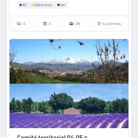
83
Adhérents
Var
0
0
28
il y a 5 mois
Comité territorial 04 05