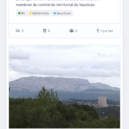
membres du comité du territorial du Vaucluse
84
Adhérents
Vaucluse
0
0
3
il y a 1 an