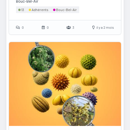
Bouc-Bel-Air
13
Adhérents
Bouc-Bel-Air
0
0
3
il y a 2 mois