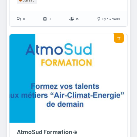
0
0
15
il y a 3 mois
AtmoSud Formation